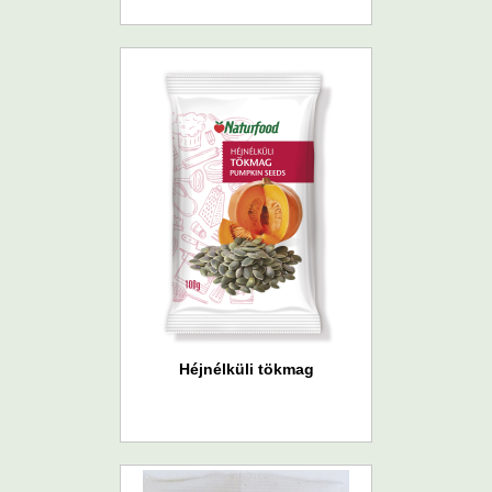
Héjnélküli tökmag