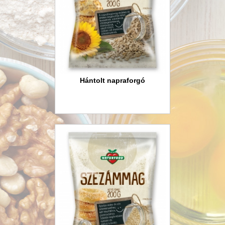
Hántolt napraforgó