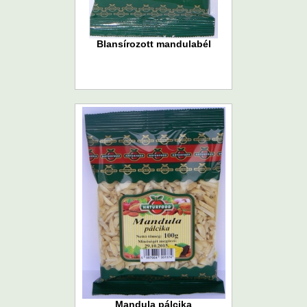
Blansírozott mandulabél
Mandula pálcika